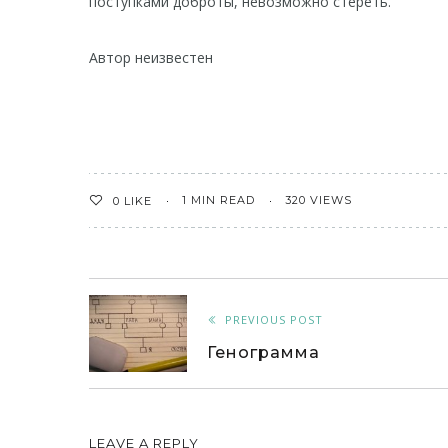
поступками доброты, невозможно стереть.
Автор неизвестен
1 MIN READ
320 VIEWS
0
LIKE
PREVIOUS POST
Генограмма
LEAVE A REPLY