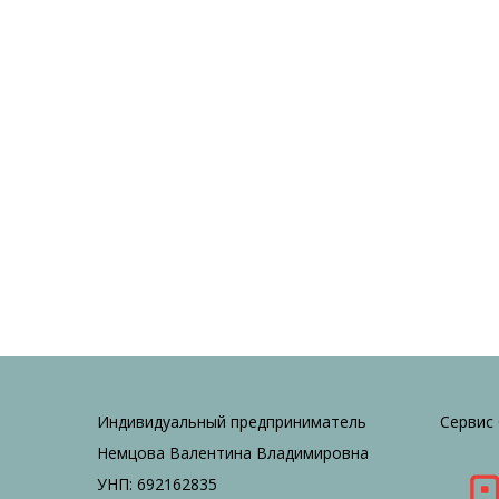
Индивидуальный предприниматель
Сервис
Немцова Валентина Владимировна
УНП: 692162835