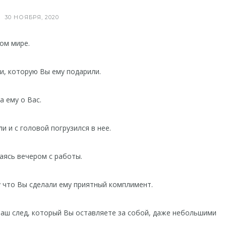
30 НОЯБРЯ, 2020
том мире.⠀
и, которую Вы ему подарили.⠀
а ему о Вас.⠀
и и с головой погрузился в нее.⠀
аясь вечером с работы.⠀
 что Вы сделали ему приятный комплимент.⠀
 Ваш след, который Вы оставляете за собой, даже небольшими