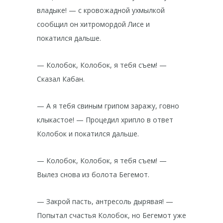
владыке! — с кровожадной ухмылкой
сообщил он хитромордой Лисе и
покатился дальше.
— Колобок, Колобок, я тебя съем! —
Сказал Кабан.
— А я тебя свиным грипом заражу, говно
клыкастое! — Процедил хрипло в ответ
Колобок и покатился дальше.
— Колобок, Колобок, я тебя съем! —
Вылез снова из болота Бегемот.
— Закрой пасть, антресоль дырявая! —
Попытал счастья Колобок, но Бегемот уже