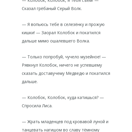
— Колобок, Колобок, я тебя съем! —
Сказал грёбаный Серый Волк.
— Я вопьюсь тебе в селезёнку и прожую
кишки! — Заорал Колобок и покатился
дальше мимо ошалевшего Волка.
— Только попробуй, чучело музейное! —
Рявкнул Колобок, ничего не успевшему
сказать доставучему Медведю и покатился
дальше.
— Колобок, Колобок, куда катишься? —
Спросила Лиса.
— Жрать младенцев под кровавой луной и
танцевать нагишом во славу тёмному